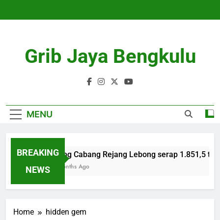
Skip
to
content
Grib Jaya Bengkulu
MENU
BREAKING
Bulog Cabang Rejang Lebong serap 1.851,5 ton 
4 Months Ago
NEWS
Home
hidden gem