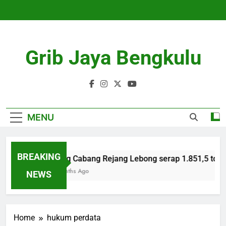
Skip
to
content
Grib Jaya Bengkulu
MENU
BREAKING
Bulog Cabang Rejang Lebong serap 1.851,5 ton g
4 Months Ago
NEWS
Home
hukum perdata