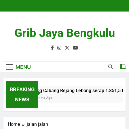
Skip
to
content
Grib Jaya Bengkulu
MENU
BREAKING
Bulog Cabang Rejang Lebong serap 1.851,5 ton 
4 Months Ago
NEWS
Home
jalan jalan