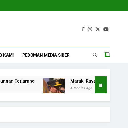
G KAMI
PEDOMAN MEDIA SIBER
n Terlarang
Marak ‘Rayap Besi’ di JPO, Pramo
4 Months Ago