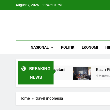
Skip
August 7, 2026
11:47:10 PM
to
content
NASIONAL
POLITIK
EKONOMI
HI
BREAKING
serap 1.851,5 ton gabah petani
Kisah Pilu d
4 Months Ago
NEWS
Home
travel indonesia