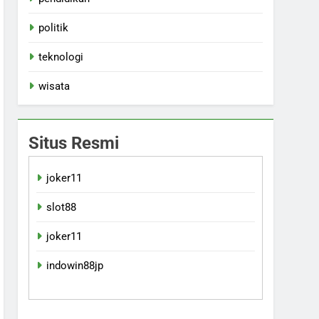
politik
teknologi
wisata
Situs Resmi
joker11
slot88
joker11
indowin88jp