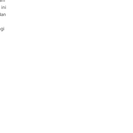
lam
ini
dan
ngi
n