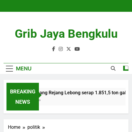
Skip
to
content
Grib Jaya Bengkulu
MENU
BREAKING
Bulog Cabang Rejang Lebong serap 1.851,5 ton gabah 
4 Months Ago
NEWS
Home
politik