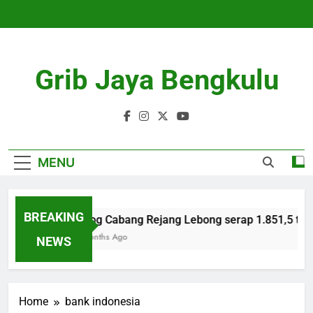
Skip
to
content
Grib Jaya Bengkulu
MENU
BREAKING
Bulog Cabang Rejang Lebong serap 1.851,5 ton 
4 Months Ago
NEWS
Home
bank indonesia