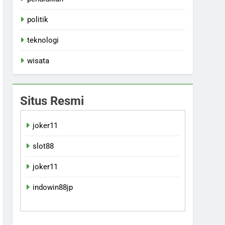
politik
teknologi
wisata
Situs Resmi
joker11
slot88
joker11
indowin88jp