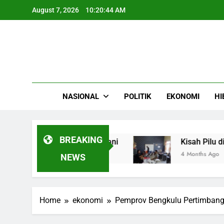
Skip
August 7, 2026
10:20:45 AM
to
content
NASIONAL
POLITIK
EKONOMI
HI
BREAKING
851,5 ton gabah petani
Kisah Pilu di Bengku
4 Months Ago
NEWS
Home
ekonomi
Pemprov Bengkulu Pertimbang