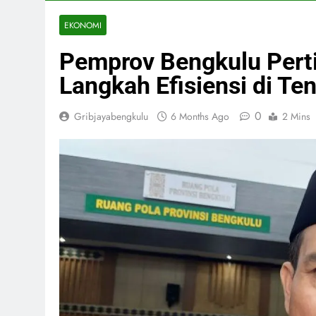
EKONOMI
Pemprov Bengkulu Per
Langkah Efisiensi di T
0
Gribjayabengkulu
6 Months Ago
2 Mins