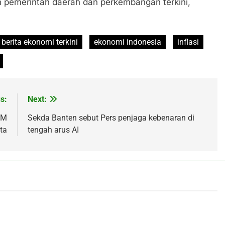
an pemerintah daerah dan perkembangan terkini,
berita ekonomi terkini
ekonomi indonesia
inflasi
s:
Next:
BM
Sekda Banten sebut Pers penjaga kebenaran di
ta
tengah arus AI