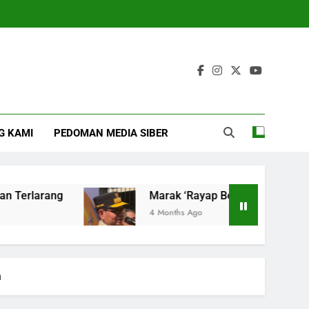
G KAMI
PEDOMAN MEDIA SIBER
ang
Marak ‘Rayap Besi’ di JPO, Pramono Mint
4 Months Ago
n