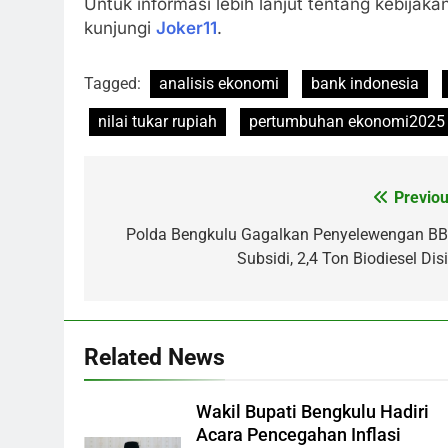
Untuk informasi lebih lanjut tentang kebijak
kunjungi
Joker11
.
Tagged:
analisis ekonomi
bank indonesia
nilai tukar rupiah
pertumbuhan ekonomi2025
Previou
Post
navigation
Polda Bengkulu Gagalkan Penyelewengan B
Subsidi, 2,4 Ton Biodiesel Disi
Related News
Wakil Bupati Bengkulu Hadiri
Acara Pencegahan Inflasi